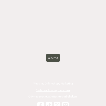
Widerruf
Website / Onlineshop / Marketing
Suchmaschinenoptimierung
© Urheberrecht. Alle Rechte vorbehalten.